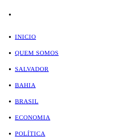
Conectando você às notícias do Brasil e do mundo com rapidez e confiabilidade.
Skip
to
INICIO
content
QUEM SOMOS
SALVADOR
BAHIA
BRASIL
ECONOMIA
POLÍTICA