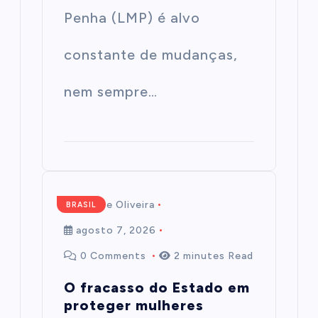
Penha (LMP) é alvo
constante de mudanças,
nem sempre…
Mairim de Oliveira
BRASIL
agosto 7, 2026
0 Comments
2 minutes Read
O fracasso do Estado em
proteger mulheres