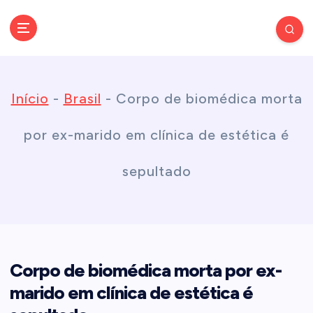
S
k
Conectando você às notícias do Brasil e do mundo com rapidez e
confiabilidade.
i
Início
-
Brasil
-
Corpo de biomédica morta
p
por ex-marido em clínica de estética é
t
sepultado
o
c
Corpo de biomédica morta por ex-
o
marido em clínica de estética é
n