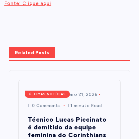
Fonte: Clique aqui
Related Posts
Redação
fevereiro 21, 2026
ÚLTIMAS NOTÍCIAS
0 Comments
1 minute Read
Técnico Lucas Piccinato
é demitido da equipe
feminina do Corinthians