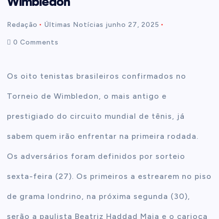
Wimbledon
t
Redação
Últimas Notícias
junho 27, 2025
0 Comments
e
n
Os oito tenistas brasileiros confirmados no
Torneio de Wimbledon, o mais antigo e
t
prestigiado do circuito mundial de tênis, já
sabem quem irão enfrentar na primeira rodada.
Os adversários foram definidos por sorteio
sexta-feira (27). Os primeiros a estrearem no piso
de grama londrino, na próxima segunda (30),
serão a paulista Beatriz Haddad Maia e o carioca