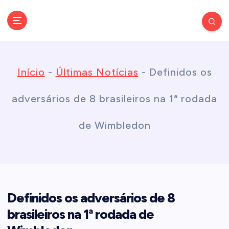
S
k
Conectando você às notícias do Brasil e do mundo com rapidez e
confiabilidade.
i
Início
-
Últimas Notícias
-
Definidos os
p
adversários de 8 brasileiros na 1ª rodada
t
de Wimbledon
o
c
Definidos os adversários de 8
o
brasileiros na 1ª rodada de
n