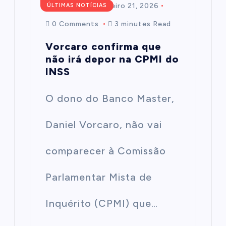
Redação
fevereiro 21, 2026
ÚLTIMAS NOTÍCIAS
0 Comments
3 minutes Read
Vorcaro confirma que
não irá depor na CPMI do
INSS
O dono do Banco Master,
Daniel Vorcaro, não vai
comparecer à Comissão
Parlamentar Mista de
Inquérito (CPMI) que…