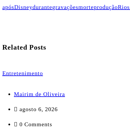
após
Disney
durante
gravações
morte
produção
Rio
s
Related Posts
Entretenimento
Mairim de Oliveira
agosto 6, 2026
0 Comments