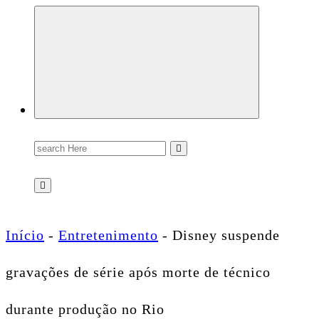
Conectando você às notícias do Brasil e do mundo com rapidez e confiabilidade.
Search
for:
Início
-
Entretenimento
-
Disney suspende
gravações de série após morte de técnico
durante produção no Rio