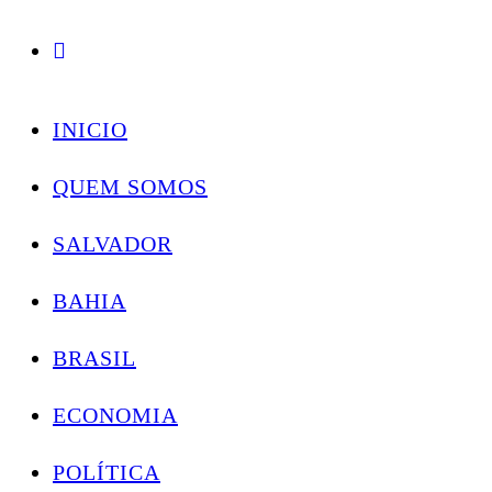
Conectando você às notícias do Brasil e do mundo com rapidez e confiabilidade.
Skip
to
INICIO
content
QUEM SOMOS
SALVADOR
BAHIA
BRASIL
ECONOMIA
POLÍTICA