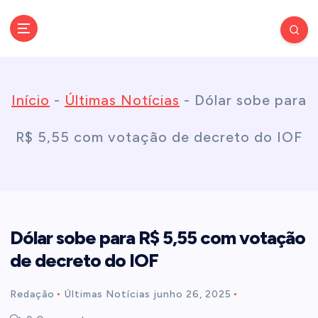
S
k
Conectando você às notícias do Brasil e do mundo com rapidez e
confiabilidade.
i
Início
-
Últimas Notícias
-
Dólar sobe para
p
R$ 5,55 com votação de decreto do IOF
t
o
Dólar sobe para R$ 5,55 com votação
c
de decreto do IOF
o
Redação
Últimas Notícias
junho 26, 2025
n