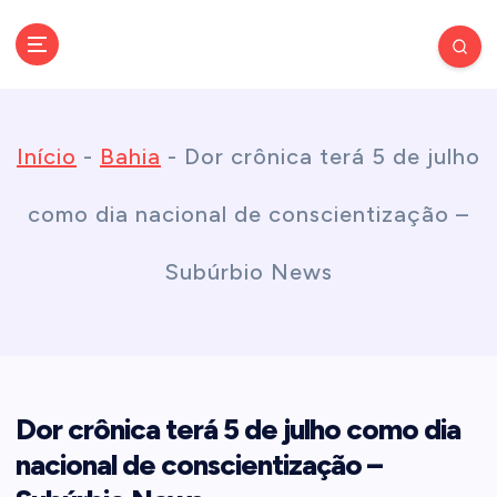
S
k
Conectando você às notícias do Brasil e do mundo com rapidez e
confiabilidade.
i
Início
-
Bahia
-
Dor crônica terá 5 de julho
p
como dia nacional de conscientização –
t
Subúrbio News
o
c
Dor crônica terá 5 de julho como dia
o
nacional de conscientização –
n