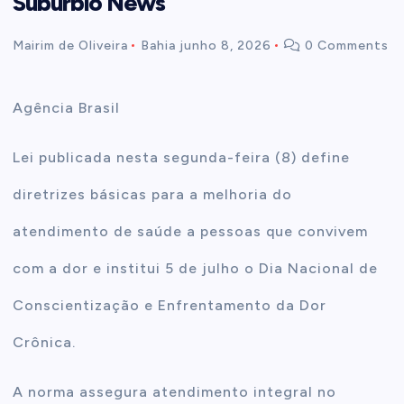
Subúrbio News
t
Mairim de Oliveira
Bahia
junho 8, 2026
0 Comments
e
Agência Brasil
n
Lei publicada nesta segunda-feira (8) define
t
diretrizes básicas para a melhoria do
atendimento de saúde a pessoas que convivem
com a dor e institui 5 de julho o Dia Nacional de
Conscientização e Enfrentamento da Dor
Crônica.
A norma assegura atendimento integral no