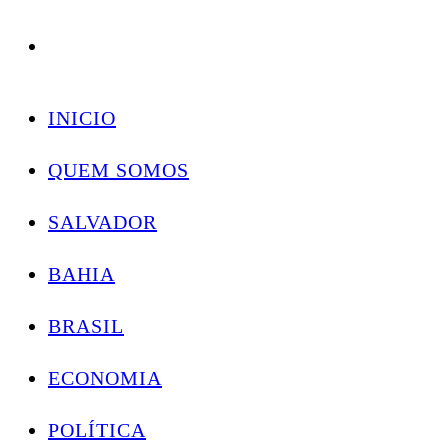
Conectando você às notícias do Brasil e do mundo com rapidez e confiabilidade.
Skip
to
INICIO
content
QUEM SOMOS
SALVADOR
BAHIA
BRASIL
ECONOMIA
POLÍTICA