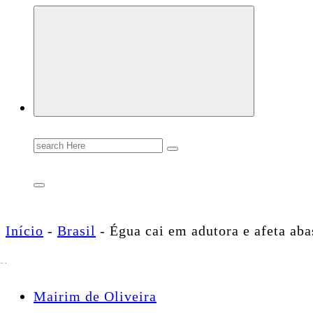
Conectando você às notícias do Brasil e do mundo com rapidez e confiabilidade.
Search
for:
Início
-
Brasil
-
Égua cai em adutora e afeta ab
Mairim de Oliveira