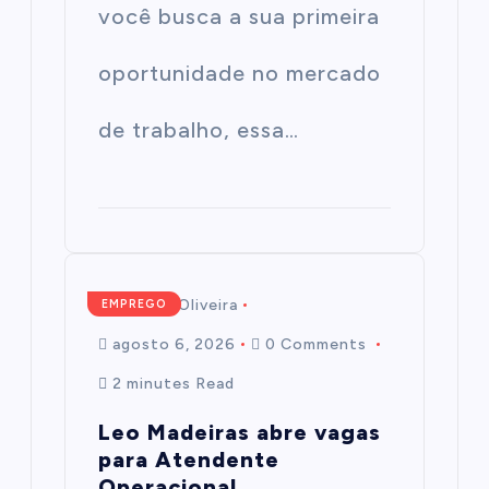
você busca a sua primeira
oportunidade no mercado
de trabalho, essa…
Mairim de Oliveira
EMPREGO
agosto 6, 2026
0 Comments
2 minutes Read
Leo Madeiras abre vagas
para Atendente
Operacional