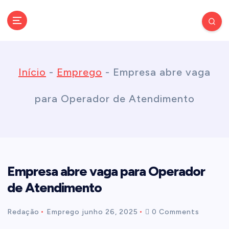
S
k
Conectando você às notícias do Brasil e do mundo com rapidez e
confiabilidade.
i
Início
-
Emprego
-
Empresa abre vaga
p
para Operador de Atendimento
t
o
Empresa abre vaga para Operador
c
de Atendimento
o
Redação
Emprego
junho 26, 2025
0 Comments
n