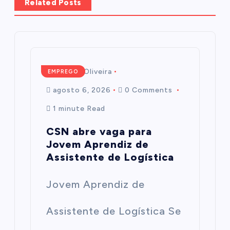
Related Posts
Mairim de Oliveira
EMPREGO
agosto 6, 2026
0 Comments
1 minute Read
CSN abre vaga para
Jovem Aprendiz de
Assistente de Logística
Jovem Aprendiz de
Assistente de Logística Se