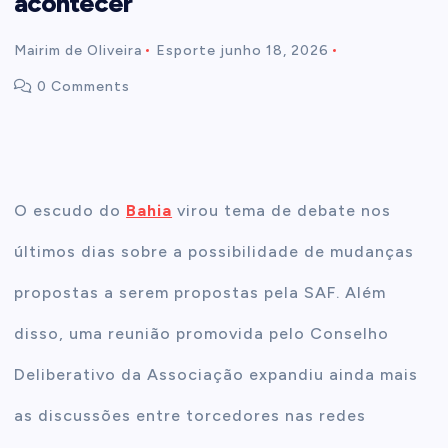
acontecer
t
Mairim de Oliveira
Esporte
junho 18, 2026
0 Comments
e
n
t
O escudo do
Bahia
virou tema de debate nos
últimos dias sobre a possibilidade de mudanças
propostas a serem propostas pela SAF. Além
disso, uma reunião promovida pelo Conselho
Deliberativo da Associação expandiu ainda mais
as discussões entre torcedores nas redes