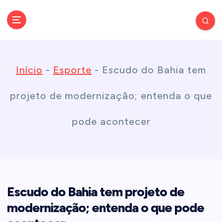
S
k
Conectando você às notícias do Brasil e do mundo com rapidez e
confiabilidade.
i
Início
-
Esporte
-
Escudo do Bahia tem
p
projeto de modernização; entenda o que
t
pode acontecer
o
c
Escudo do Bahia tem projeto de
o
modernização; entenda o que pode
n