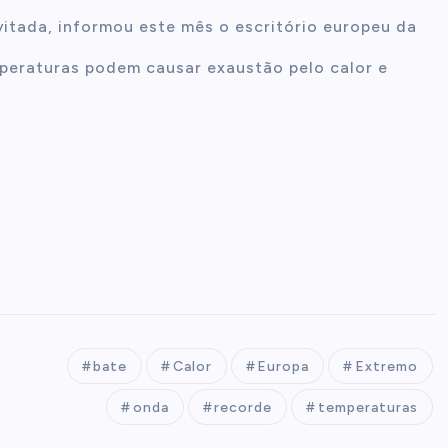
evitada, informou este mês o escritório europeu da
peraturas podem causar exaustão pelo calor e
bate
Calor
Europa
Extremo
onda
recorde
temperaturas