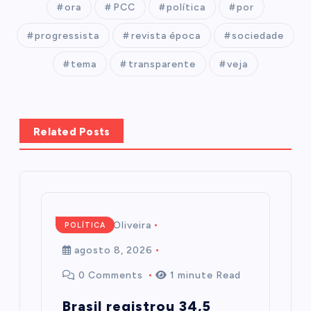
ora
PCC
política
por
progressista
revista época
sociedade
tema
transparente
veja
Related Posts
Mairim de Oliveira
POLÍTICA
agosto 8, 2026
0 Comments
1 minute Read
Brasil registrou 34,5