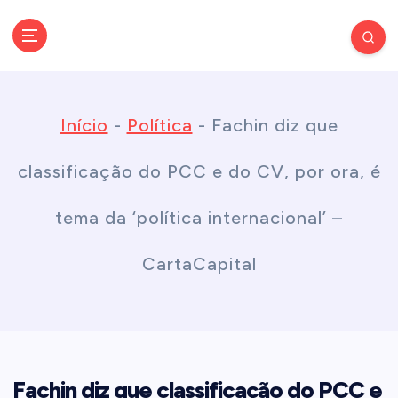
S
k
Conectando você às notícias do Brasil e do mundo com rapidez e
confiabilidade.
i
Início
-
Política
-
Fachin diz que
p
classificação do PCC e do CV, por ora, é
t
tema da ‘política internacional’ –
o
CartaCapital
c
o
Fachin diz que classificação do PCC e
n