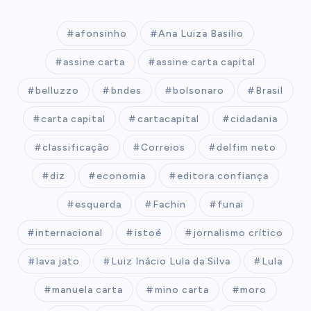
afonsinho
Ana Luiza Basilio
assine carta
assine carta capital
belluzzo
bndes
bolsonaro
Brasil
carta capital
cartacapital
cidadania
classificação
Correios
delfim neto
diz
economia
editora confiança
esquerda
Fachin
funai
internacional
istoé
jornalismo crítico
lava jato
Luiz Inácio Lula da Silva
Lula
manuela carta
mino carta
moro