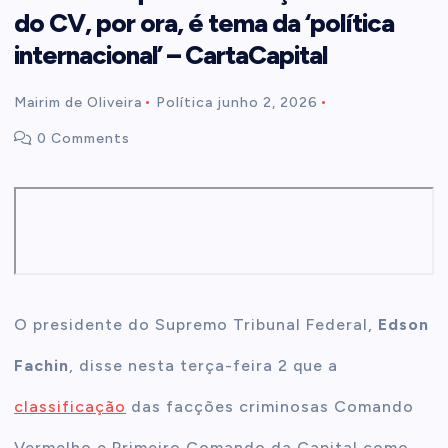
do CV, por ora, é tema da ‘política
t
internacional’ – CartaCapital
e
Mairim de Oliveira
Política
junho 2, 2026
0 Comments
n
t
O presidente do Supremo Tribunal Federal,
Edson
Fachin
, disse nesta terça-feira 2 que a
classificação
das facções criminosas Comando
Vermelho e Primeiro Comando da Capital como