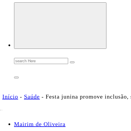
Conectando você às notícias do Brasil e do mundo com rapidez e confiabilidade.
Search
for:
Início
-
Saúde
-
Festa junina promove inclusão, 
Mairim de Oliveira