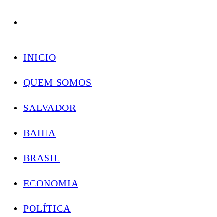
Conectando você às notícias do Brasil e do mundo com rapidez e confiabilidade.
Skip
to
INICIO
content
QUEM SOMOS
SALVADOR
BAHIA
BRASIL
ECONOMIA
POLÍTICA