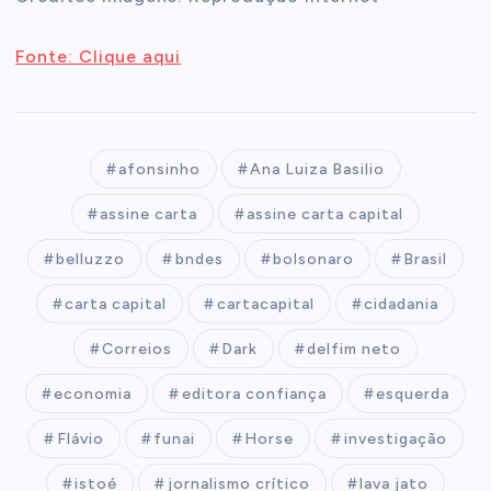
Fonte: Clique aqui
afonsinho
Ana Luiza Basilio
assine carta
assine carta capital
belluzzo
bndes
bolsonaro
Brasil
carta capital
cartacapital
cidadania
Correios
Dark
delfim neto
economia
editora confiança
esquerda
Flávio
funai
Horse
investigação
istoé
jornalismo crítico
lava jato