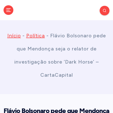
S
k
Conectando você às notícias do Brasil e do mundo com rapidez e
confiabilidade.
i
Início
-
Política
-
Flávio Bolsonaro pede
p
que Mendonça seja o relator de
t
investigação sobre ‘Dark Horse’ –
o
CartaCapital
c
o
Flávio Bolsonaro pede que Mendonça
n