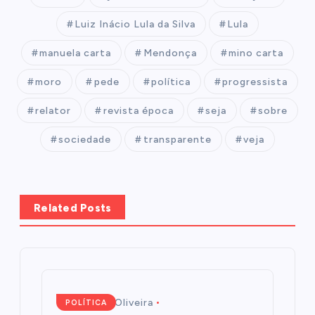
Luiz Inácio Lula da Silva
Lula
manuela carta
Mendonça
mino carta
moro
pede
política
progressista
relator
revista época
seja
sobre
sociedade
transparente
veja
Related Posts
Mairim de Oliveira
POLÍTICA