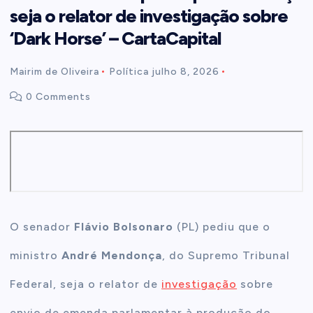
seja o relator de investigação sobre
t
‘Dark Horse’ – CartaCapital
e
Mairim de Oliveira
Política
julho 8, 2026
0 Comments
n
t
O senador
Flávio Bolsonaro
(PL) pediu que o
ministro
André Mendonça
, do Supremo Tribunal
Federal, seja o relator de
investigação
sobre
envio de emenda parlamentar à produção do