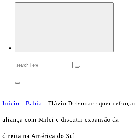
Conectando você às notícias do Brasil e do mundo com rapidez e confiabilidade.
Search
for:
Início
-
Bahia
-
Flávio Bolsonaro quer reforçar
aliança com Milei e discutir expansão da
direita na América do Sul