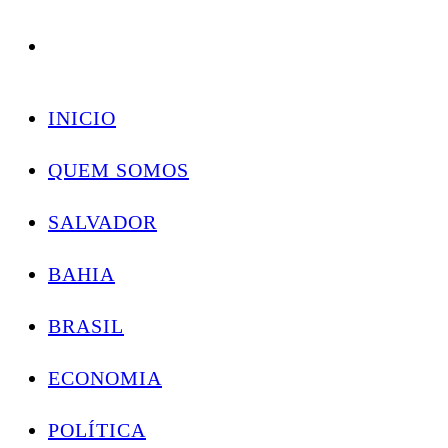
Conectando você às notícias do Brasil e do mundo com rapidez e confiabilidade.
Skip
to
INICIO
content
QUEM SOMOS
SALVADOR
BAHIA
BRASIL
ECONOMIA
POLÍTICA