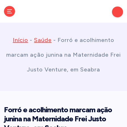
S
k
Conectando você às notícias do Brasil e do mundo com rapidez e
confiabilidade.
i
Início
-
Saúde
-
Forró e acolhimento
p
marcam ação junina na Maternidade Frei
t
Justo Venture, em Seabra
o
c
Forró e acolhimento marcam ação
o
junina na Maternidade Frei Justo
n