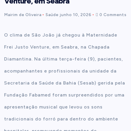
Venture, em Seabra
t
Mairim de Oliveira
Saúde
junho 10, 2026
0 Comments
e
O clima de São João já chegou à Maternidade
n
Frei Justo Venture, em Seabra, na Chapada
t
Diamantina. Na última terça-feira (9), pacientes,
acompanhantes e profissionais da unidade da
Secretaria da Saúde da Bahia (Sesab) gerida pela
Fundação Fabamed foram surpreendidos por uma
apresentação musical que levou os sons
tradicionais do forró para dentro do ambiente
hospitalar, promovendo momentos de