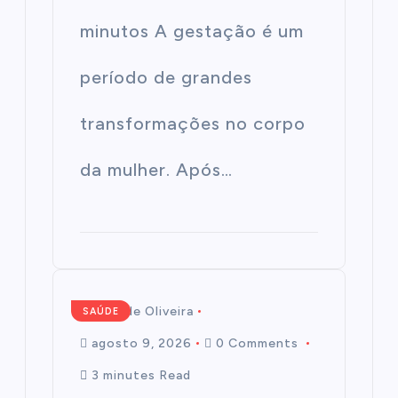
minutos A gestação é um
período de grandes
transformações no corpo
da mulher. Após…
Mairim de Oliveira
SAÚDE
agosto 9, 2026
0 Comments
3 minutes Read