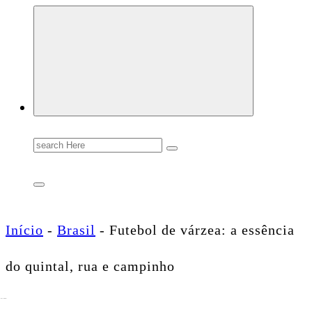
Conectando você às notícias do Brasil e do mundo com rapidez e confiabilidade.
Search
for:
Início
-
Brasil
-
Futebol de várzea: a essência
do quintal, rua e campinho