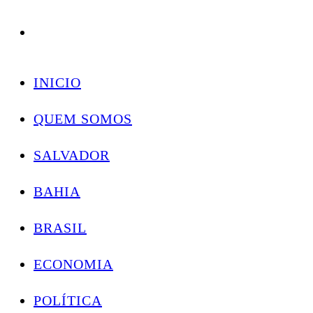
Conectando você às notícias do Brasil e do mundo com rapidez e confiabilidade.
Skip
to
INICIO
content
QUEM SOMOS
SALVADOR
BAHIA
BRASIL
ECONOMIA
POLÍTICA