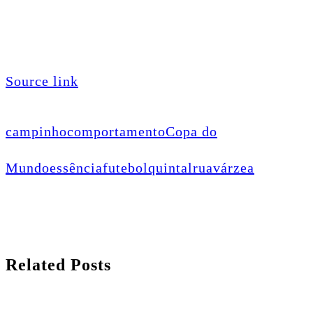
Source link
campinho
comportamento
Copa do
Mundo
essência
futebol
quintal
rua
várzea
Related Posts