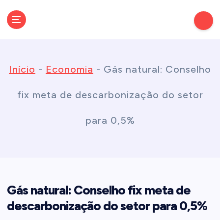
S
k
Conectando você às notícias do Brasil e do mundo com rapidez e
confiabilidade.
i
Início
-
Economia
-
Gás natural: Conselho
p
fix meta de descarbonização do setor
t
para 0,5%
o
c
Gás natural: Conselho fix meta de
o
descarbonização do setor para 0,5%
n