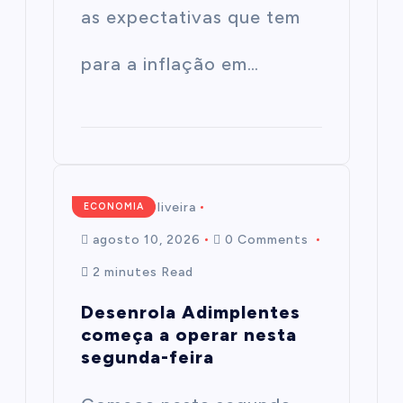
as expectativas que tem
para a inflação em…
Mairim de Oliveira
ECONOMIA
agosto 10, 2026
0 Comments
2 minutes Read
Desenrola Adimplentes
começa a operar nesta
segunda-feira