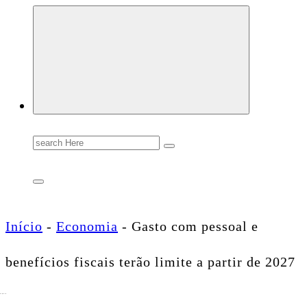
Conectando você às notícias do Brasil e do mundo com rapidez e confiabilidade.
Search
for:
Início
-
Economia
-
Gasto com pessoal e
benefícios fiscais terão limite a partir de 2027