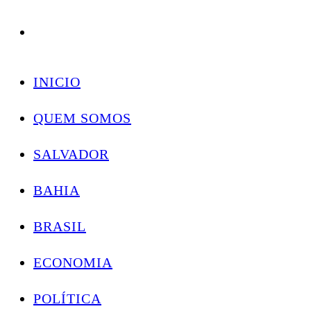
Conectando você às notícias do Brasil e do mundo com rapidez e confiabilidade.
Skip
to
INICIO
content
QUEM SOMOS
SALVADOR
BAHIA
BRASIL
ECONOMIA
POLÍTICA