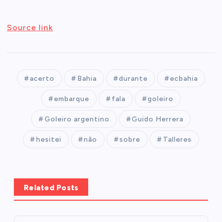
Source link
acerto
Bahia
durante
ecbahia
embarque
fala
goleiro
Goleiro argentino
Guido Herrera
hesitei
não
sobre
Talleres
Related Posts