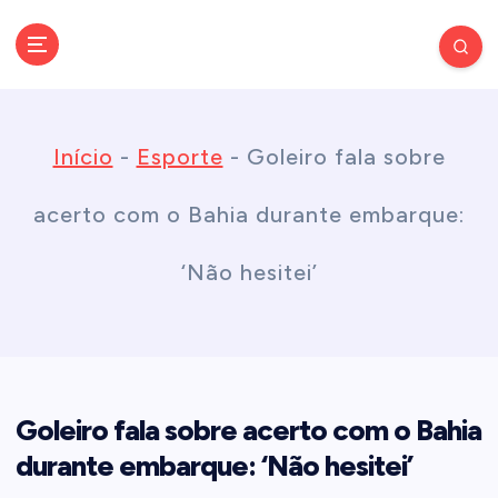
S
k
Conectando você às notícias do Brasil e do mundo com rapidez e
confiabilidade.
i
Início
-
Esporte
-
Goleiro fala sobre
p
acerto com o Bahia durante embarque:
t
‘Não hesitei’
o
c
Goleiro fala sobre acerto com o Bahia
o
durante embarque: ‘Não hesitei’
n