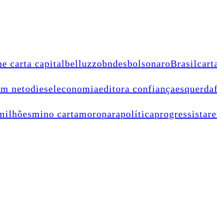
ne carta capital
belluzzo
bndes
bolsonaro
Brasil
cart
im neto
diesel
economia
editora confiança
esquerda
milhões
mino carta
moro
para
política
progressista
re