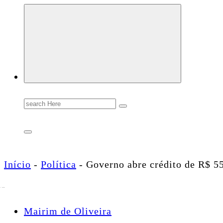
Conectando você às notícias do Brasil e do mundo com rapidez e confiabilidade.
Search
for:
Início
-
Política
-
Governo abre crédito de R$ 55
Mairim de Oliveira