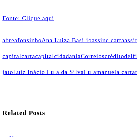
Fonte: Clique aqui
abre
afonsinho
Ana Luiza Basilio
assine carta
assi
capital
cartacapital
cidadania
Correios
crédito
delf
jato
Luiz Inácio Lula da Silva
Lula
manuela carta
Related Posts