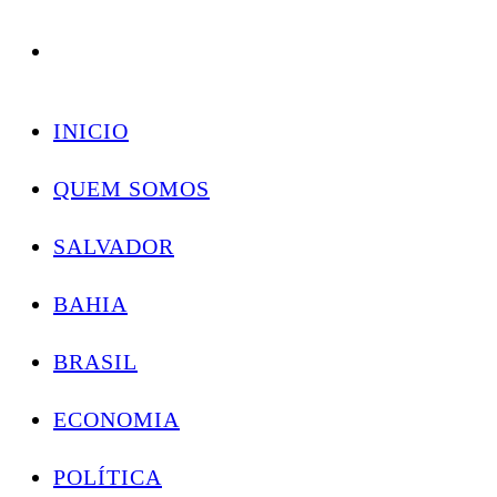
Conectando você às notícias do Brasil e do mundo com rapidez e confiabilidade.
Skip
to
INICIO
content
QUEM SOMOS
SALVADOR
BAHIA
BRASIL
ECONOMIA
POLÍTICA