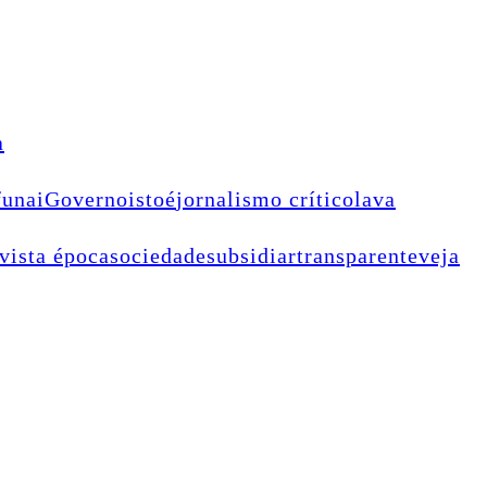
a
funai
Governo
istoé
jornalismo crítico
lava
vista época
sociedade
subsidiar
transparente
veja