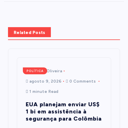
Related Posts
Mairim de Oliveira
POLÍTICA
agosto 9, 2026
0 Comments
1 minute Read
EUA planejam enviar US$
1 bi em assistência à
segurança para Colômbia