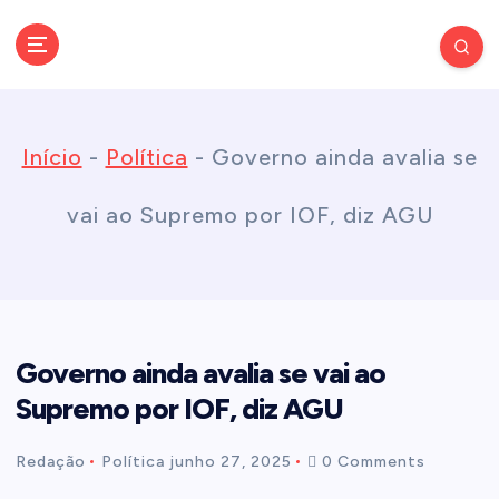
S
k
Conectando você às notícias do Brasil e do mundo com rapidez e
confiabilidade.
i
Início
-
Política
-
Governo ainda avalia se
p
vai ao Supremo por IOF, diz AGU
t
o
Governo ainda avalia se vai ao
c
Supremo por IOF, diz AGU
o
Redação
Política
junho 27, 2025
0 Comments
n