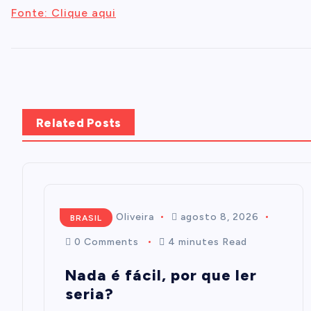
Fonte: Clique aqui
Related Posts
Mairim de Oliveira
agosto 8, 2026
BRASIL
0 Comments
4 minutes Read
Nada é fácil, por que ler
seria?