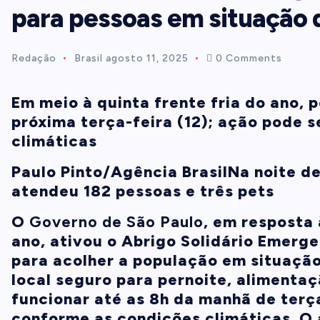
para pessoas em situação 
t
Redação
Brasil
agosto 11, 2025
0 Comments
e
Em meio à quinta frente fria do ano, 
n
próxima terça-feira (12); ação pode 
climáticas
t
Paulo Pinto/Agência Brasil
Na noite d
atendeu 182 pessoas e três pets
O
Governo de São Paulo
, em resposta
ano, ativou o Abrigo Solidário Emerge
para acolher a população em situação
local seguro para pernoite, alimentaç
funcionar até as 8h da manhã de terç
conforme as condições climáticas.
O 