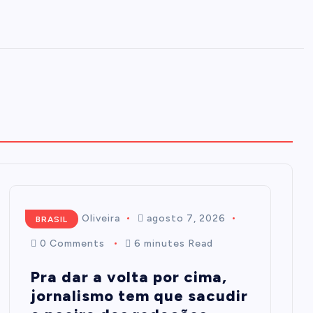
Mairim de Oliveira
agosto 7, 2026
BRASIL
0 Comments
6 minutes Read
Pra dar a volta por cima,
jornalismo tem que sacudir