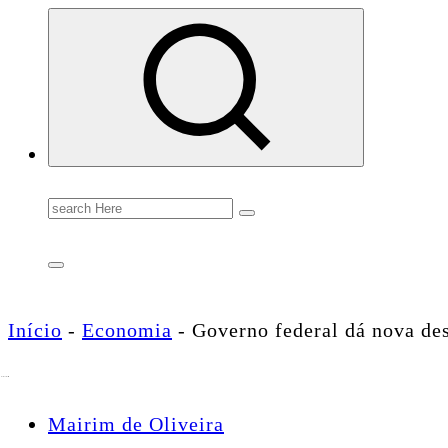
Conectando você às notícias do Brasil e do mundo com rapidez e confiabilidade.
Search
for:
Início
-
Economia
-
Governo federal dá nova de
Mairim de Oliveira