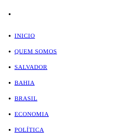
Conectando você às notícias do Brasil e do mundo com rapidez e confiabilidade.
Skip
to
INICIO
content
QUEM SOMOS
SALVADOR
BAHIA
BRASIL
ECONOMIA
POLÍTICA