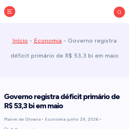
S
k
Conectando você às notícias do Brasil e do mundo com rapidez e
confiabilidade.
i
Início
-
Economia
-
Governo registra
p
déficit primário de R$ 53,3 bi em maio
t
o
Governo registra déficit primário de
c
R$ 53,3 bi em maio
o
Mairim de Oliveira
Economia
junho 29, 2026
n