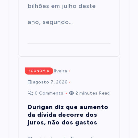
bilhões em julho deste
ano, segundo…
Mairim de Oliveira
ECONOMIA
agosto 7, 2026
0 Comments
2 minutes Read
Durigan diz que aumento
da dívida decorre dos
juros, não dos gastos