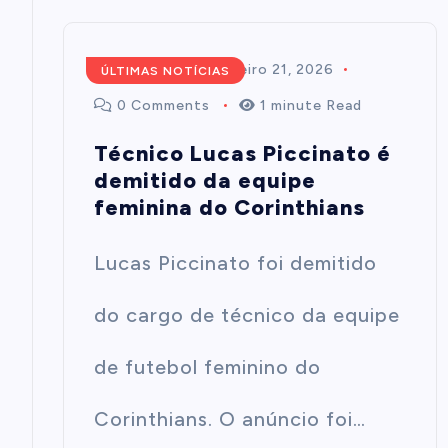
Redação
fevereiro 21, 2026
ÚLTIMAS NOTÍCIAS
0 Comments
1 minute Read
Técnico Lucas Piccinato é
demitido da equipe
feminina do Corinthians
Lucas Piccinato foi demitido
do cargo de técnico da equipe
de futebol feminino do
Corinthians. O anúncio foi…