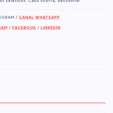
os seletivos. Caso ocorra, desconfie!
LEGRAM /
CANAL WHATSAPP
RAM
/
FACEBOOK
/
LINKEDIN