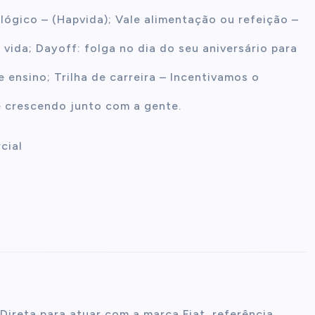
lógico – (Hapvida); Vale alimentação ou refeição –
vida; Dayoff: folga no dia do seu aniversário para
e ensino; Trilha de carreira – Incentivamos o
ê crescendo junto com a gente.
cial
ireta para atuar com a marca Fiat, referência