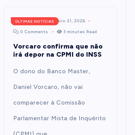
Redação
fevereiro 21, 2026
ÚLTIMAS NOTÍCIAS
0 Comments
3 minutes Read
Vorcaro confirma que não
irá depor na CPMI do INSS
O dono do Banco Master,
Daniel Vorcaro, não vai
comparecer à Comissão
Parlamentar Mista de Inquérito
(CPMI) que…