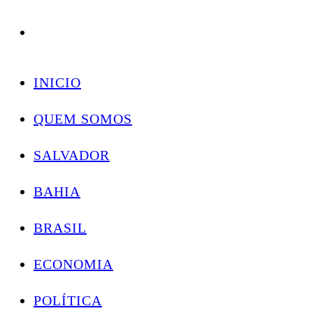
Conectando você às notícias do Brasil e do mundo com rapidez e confiabilidade.
Skip
to
INICIO
content
QUEM SOMOS
SALVADOR
BAHIA
BRASIL
ECONOMIA
POLÍTICA