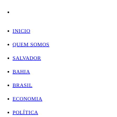
Conectando você às notícias do Brasil e do mundo com rapidez e confiabilidade.
Skip
to
INICIO
content
QUEM SOMOS
SALVADOR
BAHIA
BRASIL
ECONOMIA
POLÍTICA