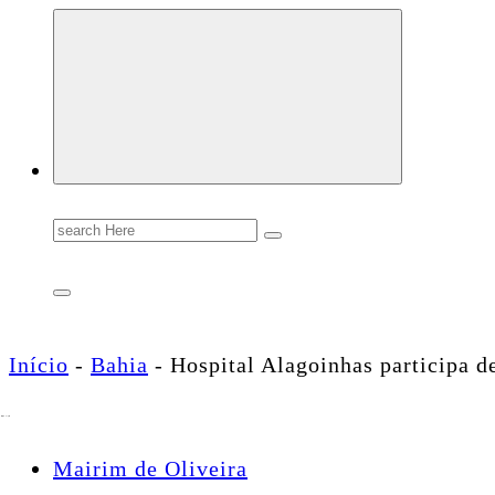
Conectando você às notícias do Brasil e do mundo com rapidez e confiabilidade.
Search
for:
Início
-
Bahia
-
Hospital Alagoinhas participa d
Mairim de Oliveira