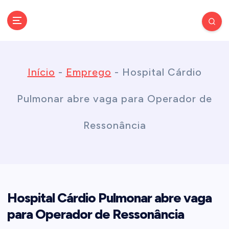
S
k
Conectando você às notícias do Brasil e do mundo com rapidez e
confiabilidade.
i
Início
-
Emprego
-
Hospital Cárdio
p
Pulmonar abre vaga para Operador de
t
Ressonância
o
c
Hospital Cárdio Pulmonar abre vaga
o
para Operador de Ressonância
n