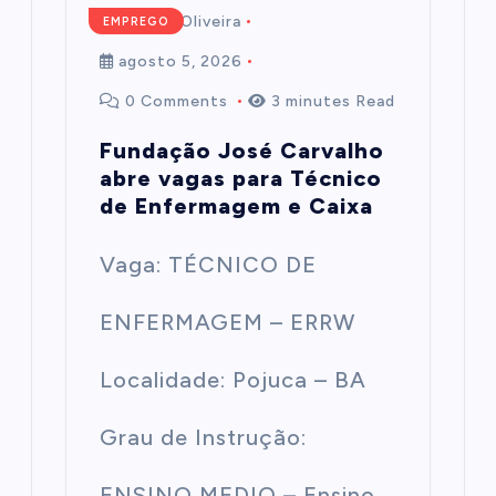
Mairim de Oliveira
EMPREGO
agosto 5, 2026
0 Comments
3 minutes Read
Fundação José Carvalho
abre vagas para Técnico
de Enfermagem e Caixa
Vaga: TÉCNICO DE
ENFERMAGEM – ERRW
Localidade: Pojuca – BA
Grau de Instrução:
ENSINO MEDIO – Ensino