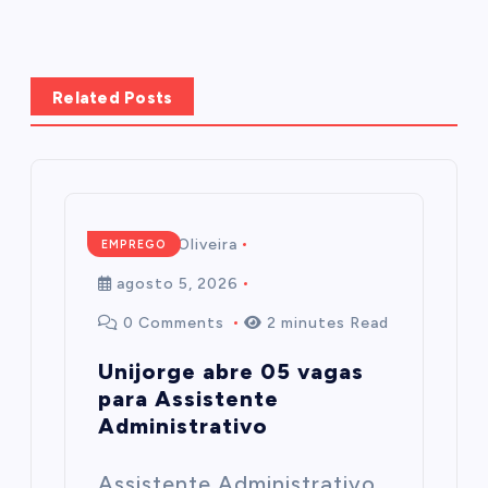
Related Posts
Mairim de Oliveira
EMPREGO
agosto 5, 2026
0 Comments
2 minutes Read
Unijorge abre 05 vagas
para Assistente
Administrativo
Assistente Administrativo