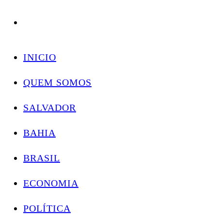
Conectando você às notícias do Brasil e do mundo com rapidez e confiabilidade.
Skip
to
INICIO
content
QUEM SOMOS
SALVADOR
BAHIA
BRASIL
ECONOMIA
POLÍTICA