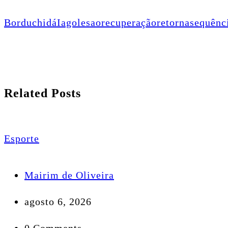
Borduchi
dá
Iago
lesao
recuperação
retorna
sequênc
Related Posts
Esporte
Mairim de Oliveira
agosto 6, 2026