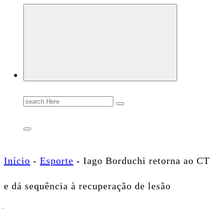
Conectando você às notícias do Brasil e do mundo com rapidez e confiabilidade.
Search
for:
Início
-
Esporte
-
Iago Borduchi retorna ao CT
e dá sequência à recuperação de lesão