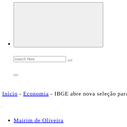
Conectando você às notícias do Brasil e do mundo com rapidez e confiabilidade.
Search
for:
Início
-
Economia
-
IBGE abre nova seleção par
Mairim de Oliveira