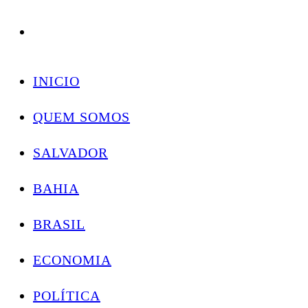
Conectando você às notícias do Brasil e do mundo com rapidez e confiabilidade.
Skip
to
INICIO
content
QUEM SOMOS
SALVADOR
BAHIA
BRASIL
ECONOMIA
POLÍTICA