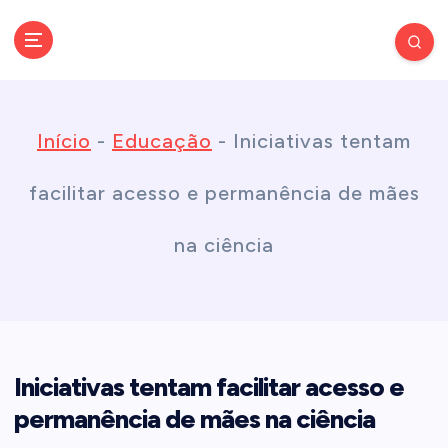
S
k
Conectando você às notícias do Brasil e do mundo com rapidez e
confiabilidade.
i
Início
-
Educação
-
Iniciativas tentam
p
facilitar acesso e permanência de mães
t
na ciência
o
c
Iniciativas tentam facilitar acesso e
o
permanência de mães na ciência
n