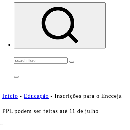
Conectando você às notícias do Brasil e do mundo com rapidez e confiabilidade.
Search
for:
Início
-
Educação
-
Inscrições para o Encceja
PPL podem ser feitas até 11 de julho