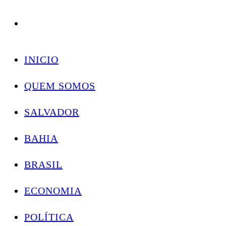
Conectando você às notícias do Brasil e do mundo com rapidez e confiabilidade.
Skip
to
INICIO
content
QUEM SOMOS
SALVADOR
BAHIA
BRASIL
ECONOMIA
POLÍTICA