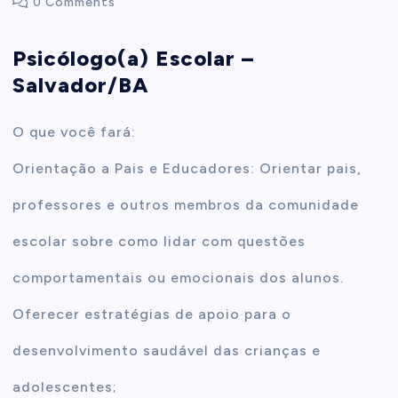
0 Comments
t
Psicólogo(a) Escolar –
Salvador/BA
e
n
O que você fará:
Orientação a Pais e Educadores: Orientar pais,
t
professores e outros membros da comunidade
escolar sobre como lidar com questões
comportamentais ou emocionais dos alunos.
Oferecer estratégias de apoio para o
desenvolvimento saudável das crianças e
adolescentes;