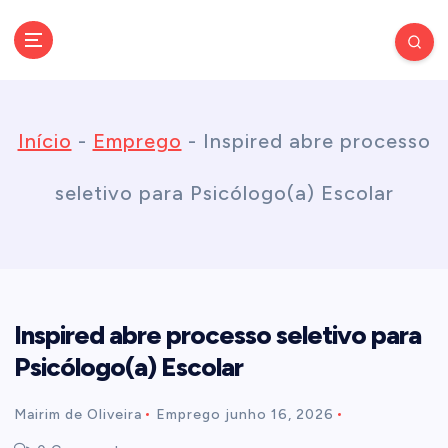
S
k
Conectando você às notícias do Brasil e do mundo com rapidez e
confiabilidade.
i
Início
-
Emprego
-
Inspired abre processo
p
seletivo para Psicólogo(a) Escolar
t
o
Inspired abre processo seletivo para
c
Psicólogo(a) Escolar
o
Mairim de Oliveira
Emprego
junho 16, 2026
n