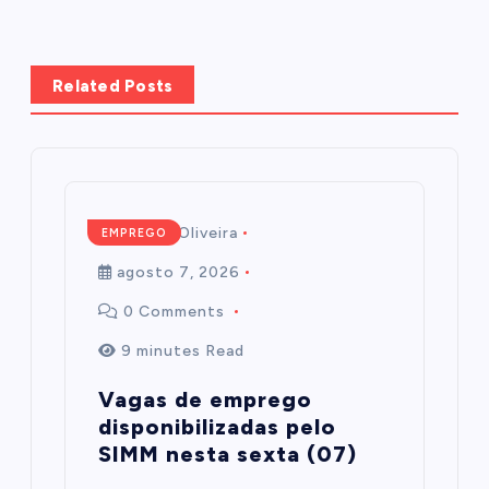
Related Posts
Mairim de Oliveira
EMPREGO
agosto 7, 2026
0 Comments
9 minutes Read
Vagas de emprego
disponibilizadas pelo
SIMM nesta sexta (07)