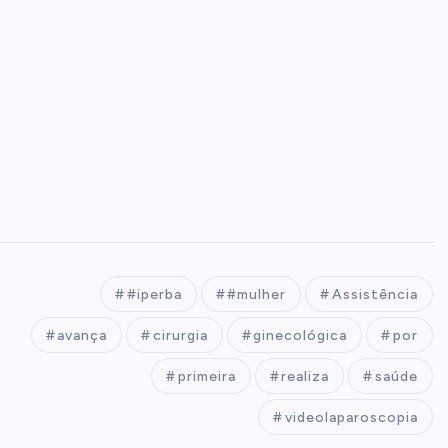
#iperba
#mulher
Assistência
avança
cirurgia
ginecológica
por
primeira
realiza
saúde
videolaparoscopia