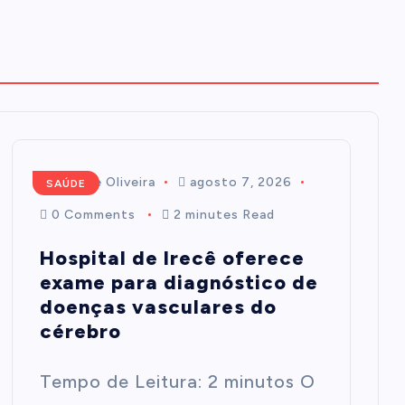
Mairim de Oliveira
agosto 7, 2026
SAÚDE
0 Comments
2 minutes Read
Hospital de Irecê oferece
exame para diagnóstico de
doenças vasculares do
cérebro
Tempo de Leitura: 2 minutos O