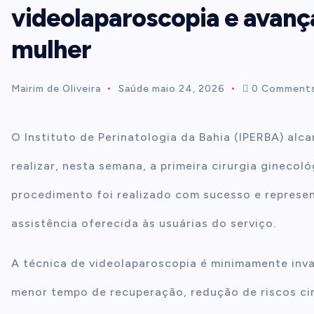
videolaparoscopia e avança
t
mulher
e
Mairim de Oliveira
Saúde
maio 24, 2026
0 Comment
n
O Instituto de Perinatologia da Bahia (IPERBA) al
t
realizar, nesta semana, a primeira cirurgia ginecol
procedimento foi realizado com sucesso e represen
assistência oferecida às usuárias do serviço.
A técnica de videolaparoscopia é minimamente inva
menor tempo de recuperação, redução de riscos cir