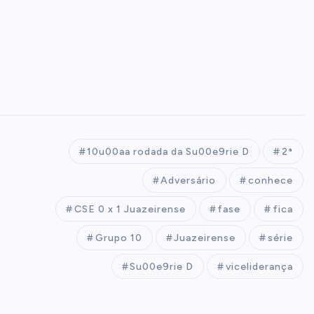
10u00aa rodada da Su00e9rie D
2ª
Adversário
conhece
CSE 0 x 1 Juazeirense
fase
fica
Grupo 10
Juazeirense
série
Su00e9rie D
viceliderança