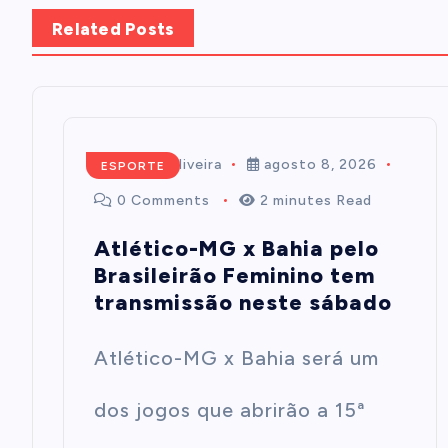
Related Posts
Mairim de Oliveira
agosto 8, 2026
ESPORTE
0 Comments
2 minutes Read
Atlético-MG x Bahia pelo
Brasileirão Feminino tem
transmissão neste sábado
Atlético-MG x Bahia será um
dos jogos que abrirão a 15ª