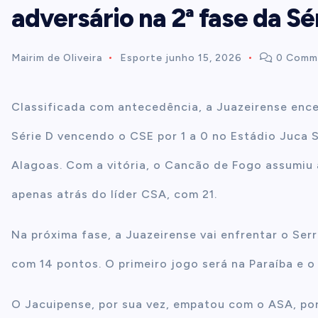
adversário na 2ª fase da Sé
t
Mairim de Oliveira
Esporte
junho 15, 2026
0 Comm
e
n
Classificada com antecedência, a Juazeirense ence
Série D vencendo o CSE por 1 a 0 no Estádio Juca 
t
Alagoas. Com a vitória, o Cancão de Fogo assumiu 
apenas atrás do líder CSA, com 21.
Na próxima fase, a Juazeirense vai enfrentar o Ser
com 14 pontos. O primeiro jogo será na Paraíba e 
O Jacuipense, por sua vez, empatou com o ASA, por