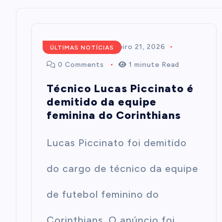
Redação
fevereiro 21, 2026
ÚLTIMAS NOTÍCIAS
0 Comments
1 minute Read
Técnico Lucas Piccinato é
demitido da equipe
feminina do Corinthians
Lucas Piccinato foi demitido
do cargo de técnico da equipe
de futebol feminino do
Corinthians. O anúncio foi…