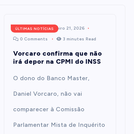
Redação
fevereiro 21, 2026
ÚLTIMAS NOTÍCIAS
0 Comments
3 minutes Read
Vorcaro confirma que não
irá depor na CPMI do INSS
O dono do Banco Master,
Daniel Vorcaro, não vai
comparecer à Comissão
Parlamentar Mista de Inquérito