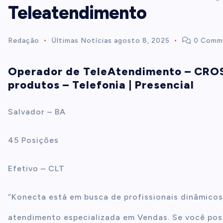
Teleatendimento
t
Redação
Últimas Notícias
agosto 8, 2025
0 Comm
e
Operador de TeleAtendimento – CROS
n
produtos – Telefonia | Presencial
t
Salvador – BA
45 Posições
Efetivo – CLT
“Konecta está em busca de profissionais dinâmicos
atendimento especializada em Vendas. Se você poss