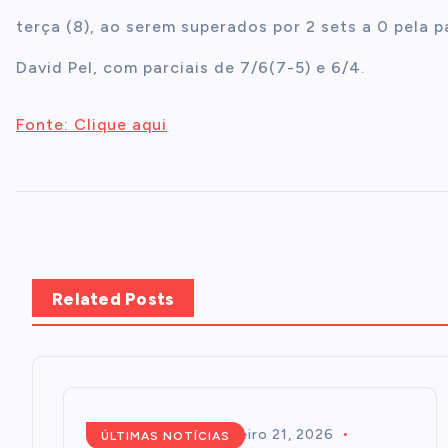
terça (8), ao serem superados por 2 sets a 0 pela p
David Pel, com parciais de 7/6(7-5) e 6/4.
Fonte: Clique aqui
Related Posts
Redação
fevereiro 21, 2026
ÚLTIMAS NOTÍCIAS