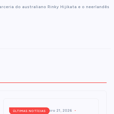
arceria do australiano Rinky Hijikata e o neerlandês
Redação
fevereiro 21, 2026
ÚLTIMAS NOTÍCIAS