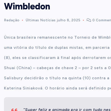
Wimbledon
t
Redação
Últimas Notícias
julho 8, 2025
0 Commen
e
n
Única brasileira remanescente no Torneio de Wimble
uma vitória do título de duplas mistas, em parceria
t
(8), eles se classificaram à final após derrotarem 
Shuai (China) – cabeças de chave 2 – por 2 sets a 0
Salisbury decidirão o título na quinta (10) contra
Katerina Siniaková. O horário ainda será definido 
“Super feliz e animada pra ir com tudo nes