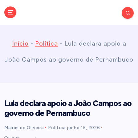
S
k
Conectando você às notícias do Brasil e do mundo com rapidez e
confiabilidade.
i
Início
-
Política
-
Lula declara apoio a
p
João Campos ao governo de Pernambuco
t
o
Lula declara apoio a João Campos ao
c
governo de Pernambuco
o
Mairim de Oliveira
Política
junho 15, 2026
n