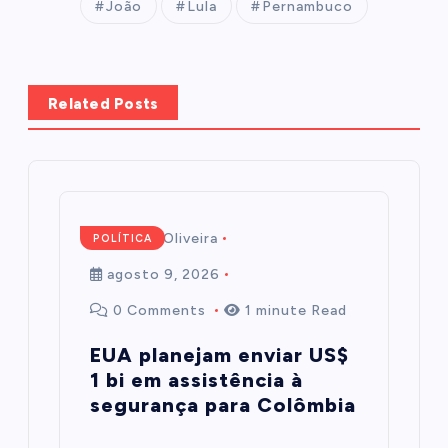
João
Lula
Pernambuco
Related Posts
Mairim de Oliveira
POLÍTICA
agosto 9, 2026
0 Comments
1 minute Read
EUA planejam enviar US$
1 bi em assistência à
segurança para Colômbia