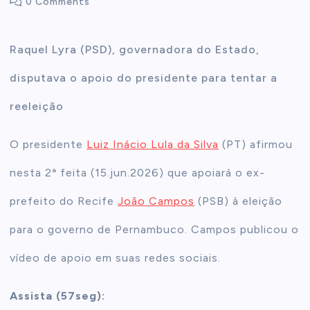
0 Comments
t
Raquel Lyra (PSD), governadora do Estado,
e
disputava o apoio do presidente para tentar a
n
reeleição
t
O presidente
Luiz Inácio Lula da Silva
(PT) afirmou
nesta 2ª feita (15.jun.2026) que apoiará o ex-
prefeito do Recife
João Campos
(PSB) à eleição
para o governo de Pernambuco. Campos publicou o
vídeo de apoio em suas redes sociais.
Assista (57seg):