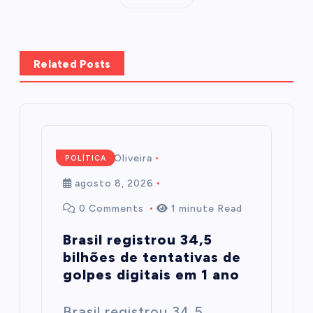
Related Posts
Mairim de Oliveira
POLÍTICA
agosto 8, 2026
0 Comments
1 minute Read
Brasil registrou 34,5
bilhões de tentativas de
golpes digitais em 1 ano
Brasil registrou 34,5