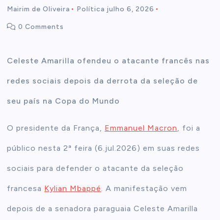
Mairim de Oliveira
Política
julho 6, 2026
t
0 Comments
e
Celeste Amarilla ofendeu o atacante francês nas
n
redes sociais depois da derrota da seleção de
t
seu país na Copa do Mundo
O presidente da França,
Emmanuel Macron
, foi a
público nesta 2ª feira (6.jul.2026) em suas redes
sociais para defender o atacante da seleção
francesa
Kylian Mbappé
. A manifestação vem
depois de a senadora paraguaia Celeste Amarilla