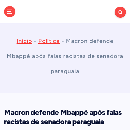
S
k
Conectando você às notícias do Brasil e do mundo com rapidez e
confiabilidade.
i
Início
-
Política
-
Macron defende
p
Mbappé após falas racistas de senadora
t
paraguaia
o
c
Macron defende Mbappé após falas
o
racistas de senadora paraguaia
n