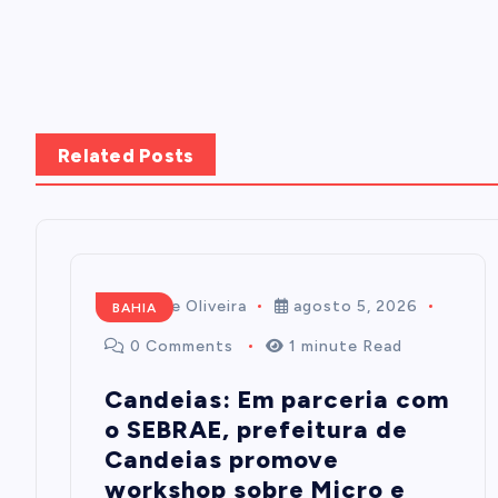
Related Posts
Mairim de Oliveira
agosto 5, 2026
BAHIA
0 Comments
1 minute Read
Candeias: Em parceria com
o SEBRAE, prefeitura de
Candeias promove
workshop sobre Micro e