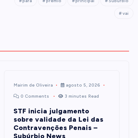
para
prêmio
principal
Subúrbio
vai
Mairim de Oliveira
agosto 5, 2026
0 Comments
3 minutes Read
STF inicia julgamento
sobre validade da Lei das
Contravenções Penais –
Subúrbio News