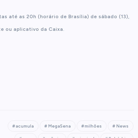
s até as 20h (horário de Brasília) de sábado (13),
te ou aplicativo da Caixa.
acumula
MegaSena
milhões
News