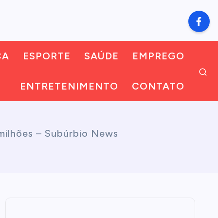
CA
ESPORTE
SAÚDE
EMPREGO
ENTRETENIMENTO
CONTATO
 milhões – Subúrbio News