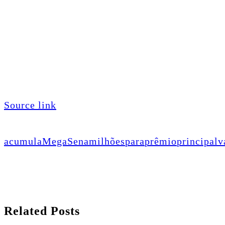
Source link
acumula
MegaSena
milhões
para
prêmio
principal
v
Related Posts