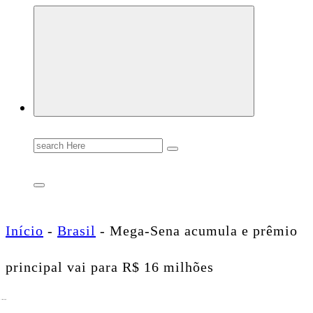
Conectando você às notícias do Brasil e do mundo com rapidez e confiabilidade.
Search
for:
Início
-
Brasil
-
Mega-Sena acumula e prêmio
principal vai para R$ 16 milhões