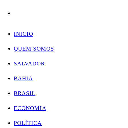
Conectando você às notícias do Brasil e do mundo com rapidez e confiabilidade.
Skip
to
INICIO
content
QUEM SOMOS
SALVADOR
BAHIA
BRASIL
ECONOMIA
POLÍTICA