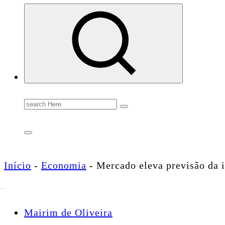
Conectando você às notícias do Brasil e do mundo com rapidez e confiabilidade.
Search
for:
Início
-
Economia
-
Mercado eleva previsão da i
Mairim de Oliveira