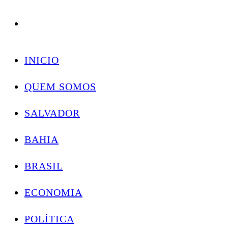
Conectando você às notícias do Brasil e do mundo com rapidez e confiabilidade.
Skip
to
INICIO
content
QUEM SOMOS
SALVADOR
BAHIA
BRASIL
ECONOMIA
POLÍTICA