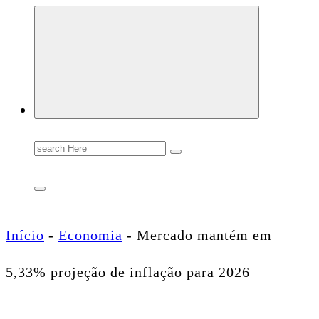
Conectando você às notícias do Brasil e do mundo com rapidez e confiabilidade.
Search
for:
Início
-
Economia
-
Mercado mantém em
5,33% projeção de inflação para 2026