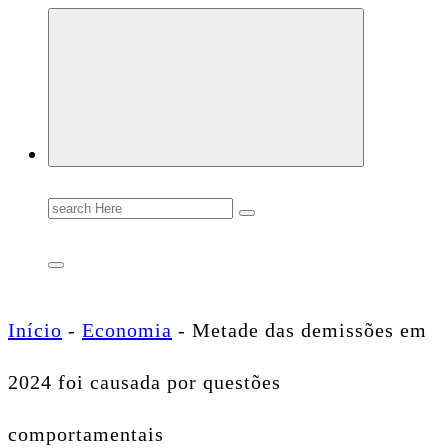
Conectando você às notícias do Brasil e do mundo com rapidez e confiabilidade.
Search
for:
Início
-
Economia
-
Metade das demissões em
2024 foi causada por questões
comportamentais