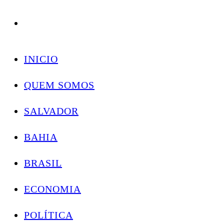
Conectando você às notícias do Brasil e do mundo com rapidez e confiabilidade.
Skip
to
INICIO
content
QUEM SOMOS
SALVADOR
BAHIA
BRASIL
ECONOMIA
POLÍTICA