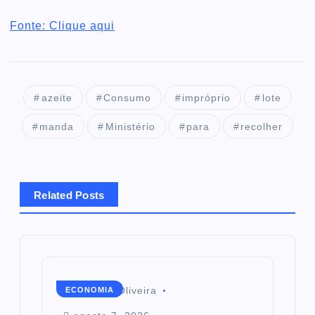
Fonte: Clique aqui
azeite
Consumo
impróprio
lote
manda
Ministério
para
recolher
Related Posts
Mairim de Oliveira
ECONOMIA