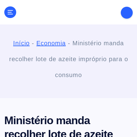
S
k
Conectando você às notícias do Brasil e do mundo com rapidez e
confiabilidade.
i
Início
-
Economia
-
Ministério manda
p
recolher lote de azeite impróprio para o
t
consumo
o
c
Ministério manda
o
recolher lote de azeite
n