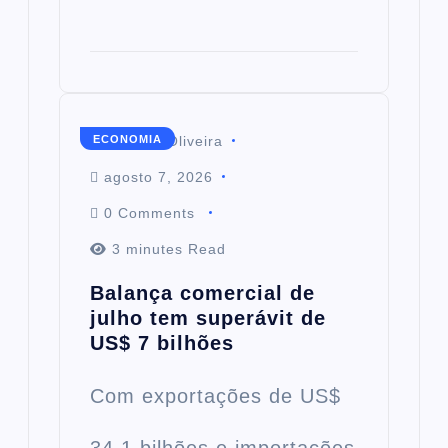
Mairim de Oliveira
ECONOMIA
agosto 7, 2026
0 Comments
3 minutes Read
Balança comercial de
julho tem superávit de
US$ 7 bilhões
Com exportações de US$
34,1 bilhões e importações