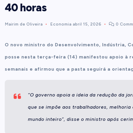
40 horas
t
Mairim de Oliveira
Economia
abril 15, 2026
0 Comm
e
n
O novo ministro do Desenvolvimento, Indústria, C
posse nesta terça-feira (14) manifestou apoio à 
t
semanais e afirmou que a pasta seguirá a orienta
“O governo apoia a ideia da redução da j
que se impõe aos trabalhadores, melhoria 
mundo inteiro”, disse o ministro após cer