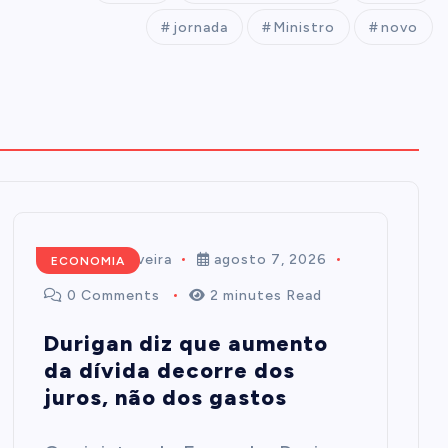
jornada
Ministro
novo
Mairim de Oliveira
agosto 7, 2026
ECONOMIA
0 Comments
2 minutes Read
Durigan diz que aumento
da dívida decorre dos
juros, não dos gastos