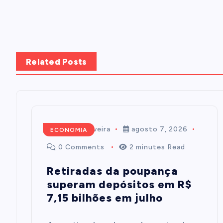
Related Posts
Mairim de Oliveira
agosto 7, 2026
ECONOMIA
0 Comments
2 minutes Read
Retiradas da poupança
superam depósitos em R$
7,15 bilhões em julho