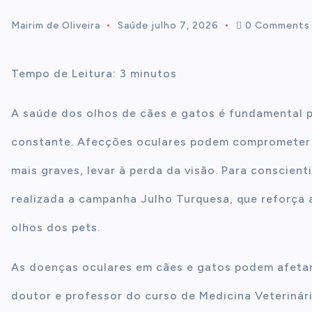
Mairim de Oliveira
Saúde
julho 7, 2026
0 Comments
t
e
Tempo de Leitura:
3
minutos
n
A saúde dos olhos de cães e gatos é fundamental 
t
constante. Afecções oculares podem comprometer a
mais graves, levar à perda da visão. Para conscien
realizada a campanha Julho Turquesa, que reforça 
olhos dos pets.
As doenças oculares em cães e gatos podem afetar
doutor e professor do curso de Medicina Veterinári