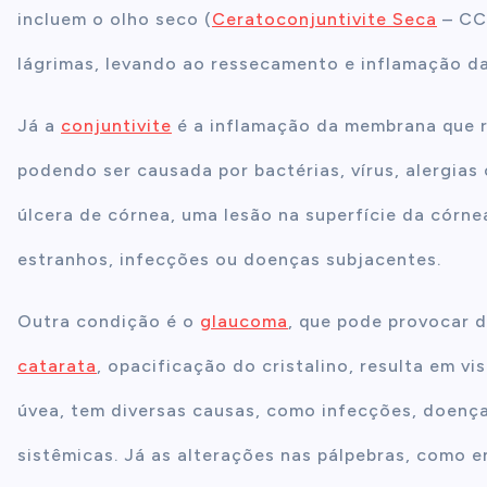
incluem o olho seco (
Ceratoconjuntivite Seca
– CCS
lágrimas, levando ao ressecamento e inflamação da
Já a
conjuntivite
é a inflamação da membrana que re
podendo ser causada por bactérias, vírus, alergias
úlcera de córnea, uma lesão na superfície da córn
estranhos, infecções ou doenças subjacentes.
Outra condição é o
glaucoma
, que pode provocar d
catarata
, opacificação do cristalino, resulta em vi
úvea, tem diversas causas, como infecções, doenç
sistêmicas. Já as alterações nas pálpebras, como en