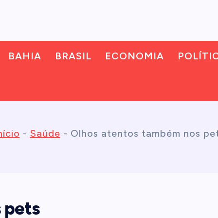
BAHIA
BRASIL
ECONOMIA
POLÍTI
nício
-
Saúde
-
Olhos atentos também nos pe
 pets