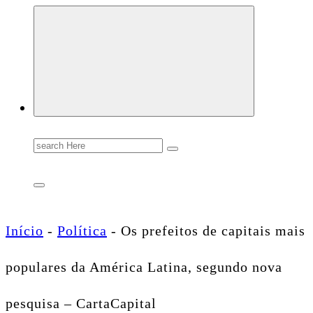
Conectando você às notícias do Brasil e do mundo com rapidez e confiabilidade.
Search
for:
Início
-
Política
-
Os prefeitos de capitais mais
populares da América Latina, segundo nova
pesquisa – CartaCapital