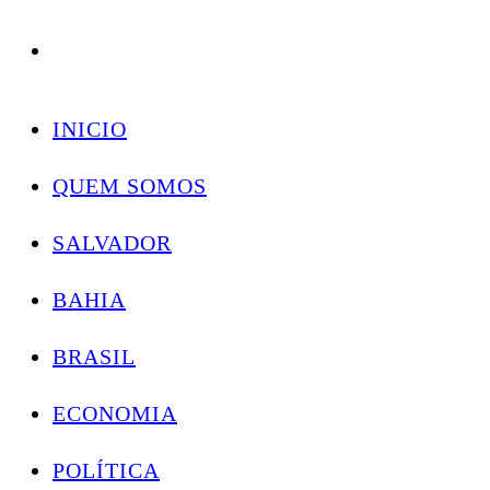
Conectando você às notícias do Brasil e do mundo com rapidez e confiabilidade.
Skip
to
INICIO
content
QUEM SOMOS
SALVADOR
BAHIA
BRASIL
ECONOMIA
POLÍTICA