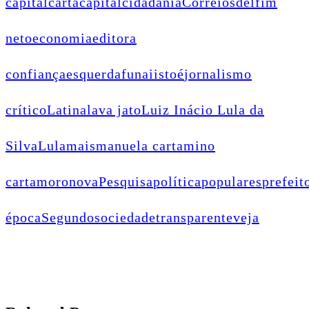
capital
cartacapital
cidadania
Correios
delfim
neto
economia
editora
confiança
esquerda
funai
istoé
jornalismo
crítico
Latina
lava jato
Luiz Inácio Lula da
Silva
Lula
mais
manuela carta
mino
carta
moro
nova
Pesquisa
política
populares
prefeit
época
Segundo
sociedade
transparente
veja