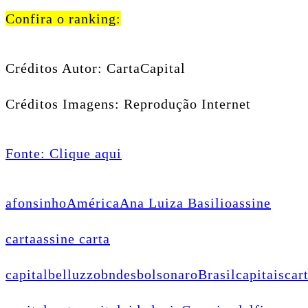
Confira o ranking:
Créditos Autor: CartaCapital
Créditos Imagens: Reprodução Internet
Fonte: Clique aqui
afonsinho
América
Ana Luiza Basilio
assine
carta
assine carta
capital
belluzzo
bndes
bolsonaro
Brasil
capitais
car