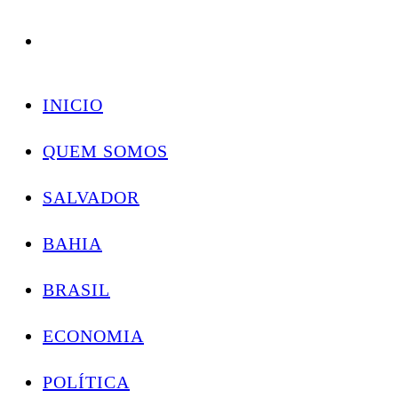
Conectando você às notícias do Brasil e do mundo com rapidez e confiabilidade.
Skip
to
INICIO
content
QUEM SOMOS
SALVADOR
BAHIA
BRASIL
ECONOMIA
POLÍTICA