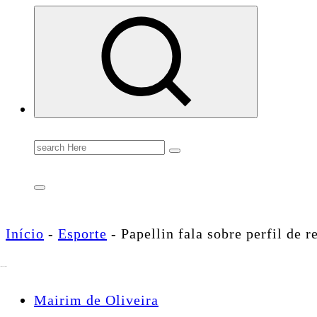
Conectando você às notícias do Brasil e do mundo com rapidez e confiabilidade.
Search
for:
Início
-
Esporte
-
Papellin fala sobre perfil de 
Mairim de Oliveira