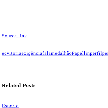
Source link
ecvitoria
exigência
fala
medalhão
Papellin
perfil
pe
Related Posts
Esporte