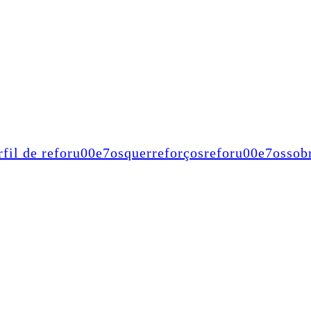
rfil de reforu00e7os
quer
reforços
reforu00e7os
sob