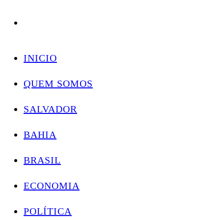
Conectando você às notícias do Brasil e do mundo com rapidez e confiabilidade.
Skip
to
INICIO
content
QUEM SOMOS
SALVADOR
BAHIA
BRASIL
ECONOMIA
POLÍTICA