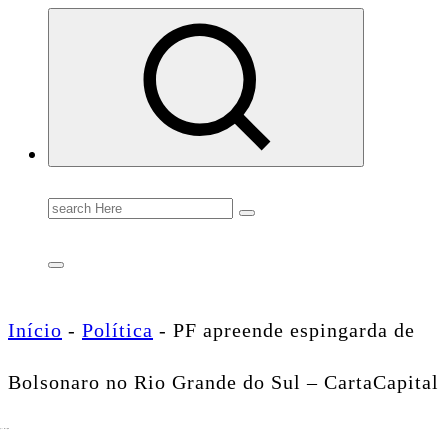
Conectando você às notícias do Brasil e do mundo com rapidez e confiabilidade.
Search
for:
Início
-
Política
-
PF apreende espingarda de
Bolsonaro no Rio Grande do Sul – CartaCapital